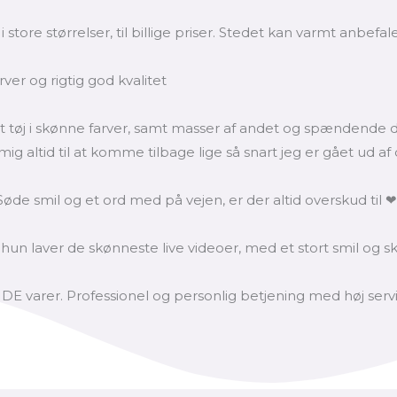
ore størrelser, til billige priser. Stedet kan varmt anbefale
arver og rigtig god kvalitet
tøj i skønne farver, samt masser af andet og spændende de
 altid til at komme tilbage lige så snart jeg er gået ud af
øde smil og et ord med på vejen, er der altid overskud til ❤
n laver de skønneste live videoer, med et stort smil og skø
rer. Professionel og personlig betjening med høj servic