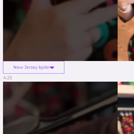
New Jersey kjoler❤️
4:25