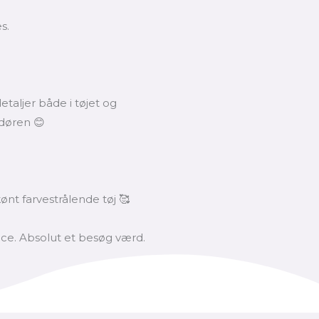
s.
taljer både i tøjet og
 døren 😊
nt farvestrålende tøj 🥰
e. Absolut et besøg værd.