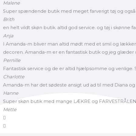
Malene
Super spændende butik med meget farverigt tøj og også i st
Brith
en helt vildt skøn butik. altid god service. og tøj i skønne f
Anja
I Amanda-m bliver man altid mødt med et smil og lækkert 
decoren. Amanda-m er en fantastisk butik og jeg glæder mig
Pernille
Fantastisk service og de er altid hjælpsomme og venlige. S
Charlotte
Amanda-m har det sødeste ansigt ud ad til med Diana og hu
Hanne
Super skøn butik med mange LÆKRE og FARVESTRÅLENDE va
Mette