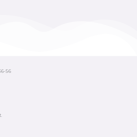
36-56
.