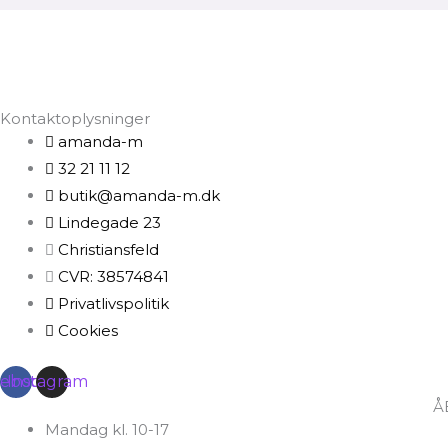
Kontaktoplysninger
amanda-m
32 21 11 12
butik@amanda-m.dk
Lindegade 23
Christiansfeld
CVR: 38574841
Privatlivspolitik
Cookies
cebook
Instagram
Å
Mandag kl. 10-17