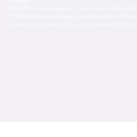
Butikken
amanda-m butikken ligger i Unesco byen Christianfeld 
1778 for Brødremenigheden, som handelshus. I 1794 b
amanda-m butikken en stor og indbydende forretning 