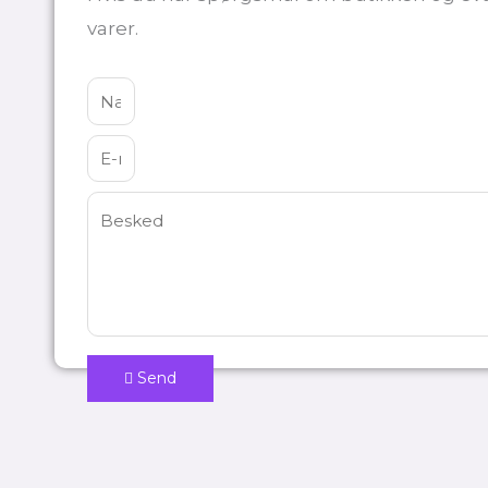
varer.
Send