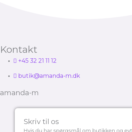
Kontakt
+45 32 21 11 12
butik@amanda-m.dk
amanda-m
Skriv til os
Hvis du har spørgsmål om butikken og evt