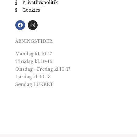
Privatlivspolitik
Cookies
F
I
a
n
c
s
e
t
ÅBNINGSTIDER:
b
a
o
g
o
r
Mandag kl. 10-17
k
a
m
Tirsdag kl. 10-16
Onsdag - Fredag kl 10-17
Lørdag kl. 10-13
Søndag LUKKET