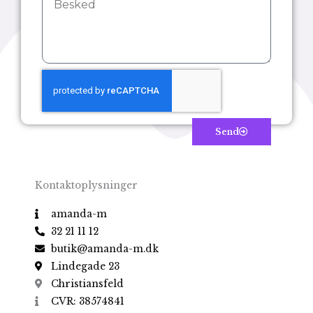
Send
Kontaktoplysninger
amanda-m
32 21 11 12
butik@amanda-m.dk
Lindegade 23
Christiansfeld
CVR: 38574841