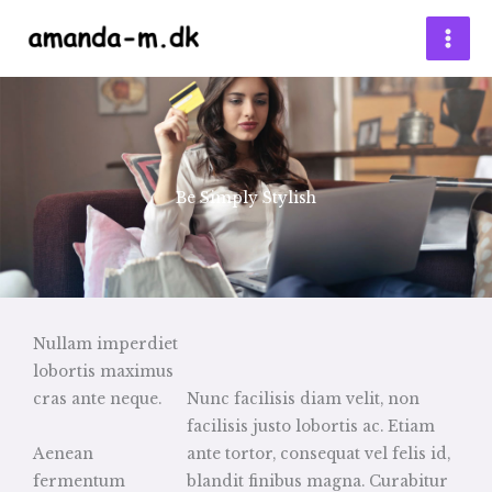
Gå
til
indholdet
Be Simply Stylish
Nullam imperdiet
lobortis maximus
cras ante neque.
Nunc facilisis diam velit, non
facilisis justo lobortis ac. Etiam
Aenean
ante tortor, consequat vel felis id,
fermentum
blandit finibus magna. Curabitur