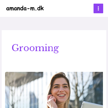
Gå
til
indholdet
Grooming
Office
Grooming
Tips